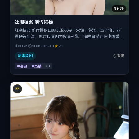
99:35
狂潮档案·前传揭秘
狂潮档案·前传揭秘由顾长卫执导，宋佳、黄渤、章子怡、张
震联袂出演。影片以喜剧为叙事引擎，将故事锚定在中国香
港，借华语社会的人情与规则推进人物抉择与反转。2018年6
107K
2018-06-01
7.1
月1日于中国香港首映（暑期档），片长124分钟，适合喜欢强
情节与细腻表演的观众。
周末刷剧
香港
#喜剧
#热播
+
3
HK