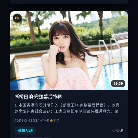
HK
99:39
断桥回响·完整幕后特辑
在中国香港立项并制作的《断桥回响·完整幕后特辑》，以喜
剧类型包裹社会议题：王家卫擅长用冷峻镜头推进悬念，梁朝
伟、刘青云、汤姆·哈迪、李秉宪、瑛太的对手戏为看点之
119K
2024-11-11
8.7
一。上映时间：2024-11-11；片长109分钟；适合关注现实质
感与类型片结构的观众。
弹幕互动
香港