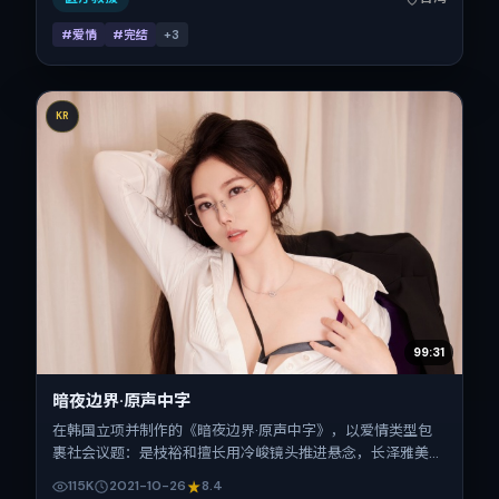
#爱情
#完结
+
3
KR
99:31
暗夜边界·原声中字
在韩国立项并制作的《暗夜边界·原声中字》，以爱情类型包
裹社会议题：是枝裕和擅长用冷峻镜头推进悬念，长泽雅美、
张子枫、孔刘、李秉宪、王景春的对手戏为看点之一。上映时
115K
2021-10-26
8.4
间：2021-10-26；片长164分钟；适合关注现实质感与类型片