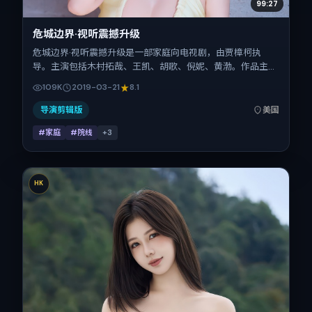
99:27
危城边界·视听震撼升级
危城边界·视听震撼升级是一部家庭向电视剧，由贾樟柯执
导。主演包括木村拓哉、王凯、胡歌、倪妮、黄渤。作品主要
在美国取景与发行，2019年春节档前后与观众见面，首映日
109K
2019-03-21
8.1
期 2019-03-21，正片时长128分钟。
导演剪辑版
美国
#家庭
#院线
+
3
HK