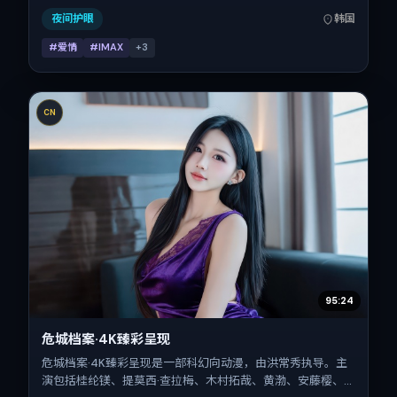
结构的观众。
夜间护眼
韩国
#爱情
#IMAX
+
3
CN
95:24
危城档案·4K臻彩呈现
危城档案·4K臻彩呈现是一部科幻向动漫，由洪常秀执导。主
演包括桂纶镁、提莫西·查拉梅、木村拓哉、黄渤、安藤樱、