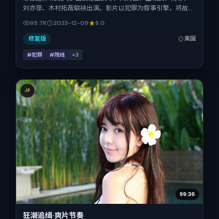
刘亦菲、木村拓哉联袂出演。影片以犯罪为叙事引擎，将故事
锚定在美国，借跨文化视角下的群像碰撞推进人物抉择与反
95.7K
2023-12-09
8.0
转。2023年12月9日于美国首映（贺岁档前后），片长131分
钟，适合喜欢强情节与细腻表演的观众。
修复版
美国
#犯罪
#院线
+
3
JP
99:36
狂潮追缉·爽片节奏