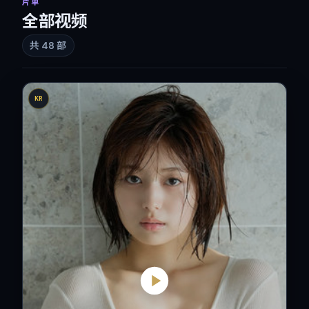
片单
全部视频
共
48
部
KR