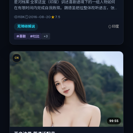
星河档案·全家适宜（印度）讲述喜剧语境下的一组人物如何
在有限时间内完成自我救赎。魏德圣把控整体视听语言，张
译、弗洛伦斯·皮尤、河正宇、热依扎、刘昊然、吴京的表演
113K
2016-08-20
7.5
层次丰富。影片定于 2016-08-20 起陆续登陆院线与网络平
台，暑期档公映，片长112分钟。
无障碍解说
印度
#喜剧
#杜比
+
3
CN
99:55