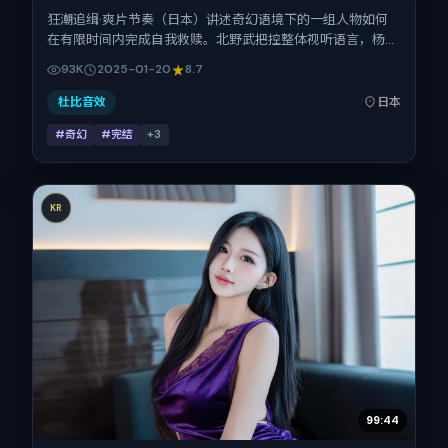
狂潮追缉·爽片节奏（日本）讲述奇幻语境下的一组人物如何
在有限时间内完成自我救赎。北野武把控整体视听语言，杨
幂、舒淇、刘德华、刘青云、谭卓的表演层次丰富。影片定于
93K
2025-01-20
8.7
2025-01-20 起陆续登陆院线与网络平台，春节档前后公映，
片长99分钟。
杜比音效
日本
#奇幻
#完结
+
3
KR
99:44