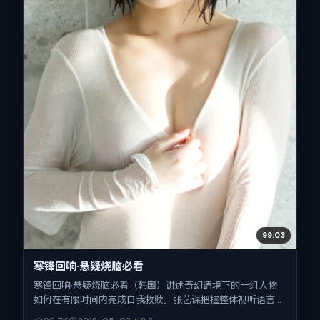
99:03
寒锋回响·悬疑烧脑必看
寒锋回响·悬疑烧脑必看（韩国）讲述奇幻语境下的一组人物
如何在有限时间内完成自我救赎。张艺谋把控整体视听语言，
蒋奇明、雷佳音、刘亦菲、孔刘、沈腾的表演层次丰富。影片