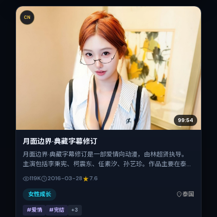
CN
99:54
月面边界·典藏字幕修订
月面边界·典藏字幕修订是一部爱情向动漫，由林超贤执导。
主演包括李秉宪、柯震东、任素汐、孙艺珍。作品主要在泰国
取景与发行，2016年春节档前后与观众见面，首映日期
119K
2016-03-28
7.6
2016-03-28，正片时长144分钟。
女性成长
泰国
#爱情
#完结
+
3