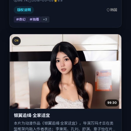
96.7K
2018-05-03
8.8
定于 2018-05-03 起陆续登陆院线与网络平台，春季档公
映，片长140分钟。
版权说明
韩国
#奇幻
#独播
+
3
CN
99:30
银翼追缉·全家适宜
本片为动漫作品《银翼追缉·全家适宜》，导演万玛才旦在类
型框架内融入作者表达；李秉宪、孔刘、舒淇、章子怡在片中