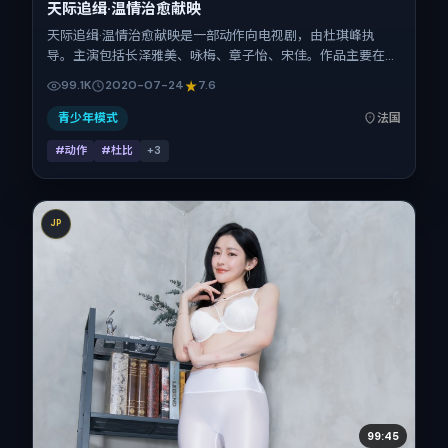
天际追缉·温情治愈献映
天际追缉·温情治愈献映是一部动作向电视剧，由杜琪峰执
导。主演包括长泽雅美、咏梅、章子怡、宋佳。作品主要在法
国取景与发行，2020年暑期档与观众见面，首映日期 2020-
99.1K
2020-07-24
7.6
07-24，正片时长109分钟。
青少年模式
法国
#动作
#杜比
+
3
JP
99:45