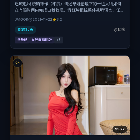
迷城追缉·烧脑神作（印度）讲述悬疑语境下的一组人物如何
在有限时间内完成自我救赎。忻钰坤把控整体视听语言，任素
汐、汤唯、段奕宏、沈腾、易烊千玺、孔刘的表演层次丰富。
100K
2021-11-22
8.2
影片定于 2021-11-22 起陆续登陆院线与网络平台，贺岁档前
后公映，片长141分钟。
跳过片头
印度
#悬疑
#导演剪辑版
+
3
CN
99:22