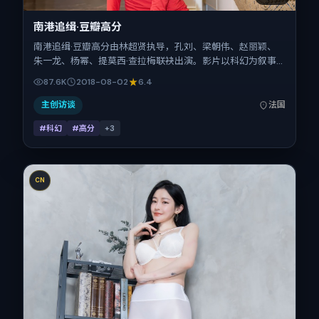
南港追缉·豆瓣高分
南港追缉·豆瓣高分由林超贤执导，孔刘、梁朝伟、赵丽颖、
朱一龙、杨幂、提莫西·查拉梅联袂出演。影片以科幻为叙事
引擎，将故事锚定在法国，借跨文化视角下的群像碰撞推进人
87.6K
2018-08-02
6.4
物抉择与反转。2018年8月2日于法国首映（暑期档），片长
94分钟，适合喜欢强情节与细腻表演的观众。
主创访谈
法国
#科幻
#高分
+
3
CN