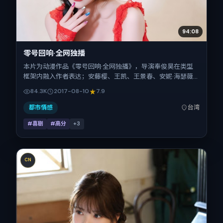
94:08
零号回响·全网独播
本片为动漫作品《零号回响·全网独播》，导演奉俊昊在类型
框架内融入作者表达；安藤樱、王凯、王景春、安妮·海瑟薇
在片中承担多重关系线。故事类型为喜剧，主拍摄地与出品背
84.3K
2017-08-10
7.9
景为中国台湾。上映时间 2017年8月10日（公映登记日 2017-
08-10），全片94分钟，节奏张弛有度。
都市情感
台湾
#喜剧
#高分
+
3
CN