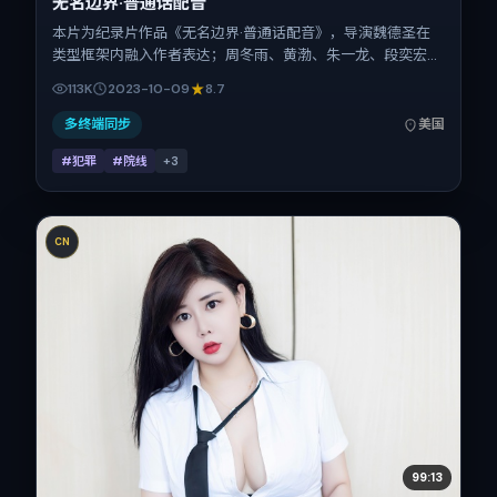
无名边界·普通话配音
本片为纪录片作品《无名边界·普通话配音》，导演魏德圣在
类型框架内融入作者表达；周冬雨、黄渤、朱一龙、段奕宏、
廖凡在片中承担多重关系线。故事类型为犯罪，主拍摄地与出
113K
2023-10-09
8.7
品背景为美国。上映时间 2023年10月9日（公映登记日
2023-10-09），全片141分钟，节奏张弛有度。
多终端同步
美国
#犯罪
#院线
+
3
CN
99:13