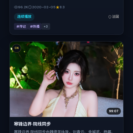
承担多重关系线。故事类型为传记，主拍摄地与出品背景为法
96.2K
2020-02-05
8.3
国。上映时间 2020年2月5日（公映登记日 2020-02-
05），全片118分钟，节奏张弛有度。
连续播放
法国
#传记
#热播
+
3
CN
99:07
寒锋边界·院线同步
寒锋边界·院线同步由魏德圣执导，刘青云、金城武、杨幂、