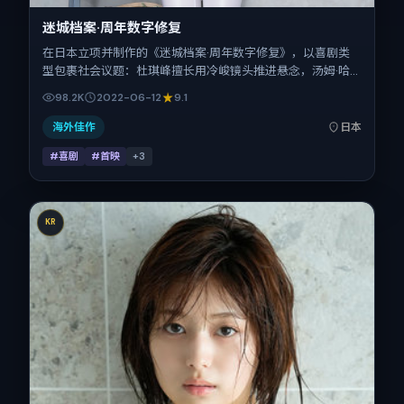
迷城档案·周年数字修复
在日本立项并制作的《迷城档案·周年数字修复》，以喜剧类
型包裹社会议题：杜琪峰擅长用冷峻镜头推进悬念，汤姆·哈
迪、安藤樱、菅田将晖、张家辉、赵涛的对手戏为看点之一。
98.2K
2022-06-12
9.1
上映时间：2022-06-12；片长175分钟；适合关注现实质感
与类型片结构的观众。
海外佳作
日本
#喜剧
#首映
+
3
KR