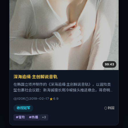
99:43
深海追缉·主创解说音轨
在韩国立项并制作的《深海追缉·主创解说音轨》，以冒险类
型包裹社会议题：新海诚擅长用冷峻镜头推进悬念，蒋奇明、
弗洛伦斯·皮尤、章子怡、黄渤、白百何的对手戏为看点之
120K
2019-02-17
6.9
一。上映时间：2019-02-17；片长126分钟；适合关注现实质
感与类型片结构的观众。
收视冠军
韩国
#冒险
#热播
+
3