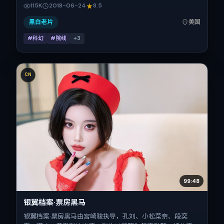
宋佳。作品主要在美国取景与发行，2018年暑期档与观众见
115K
2018-06-24
8.5
面，首映日期 2018-06-24，正片时长95分钟。
黑白老片
美国
#科幻
#院线
+
3
CN
99:48
银翼档案·票房黑马
银翼档案·票房黑马由宫崎骏执导，孔刘、小松菜奈、段奕