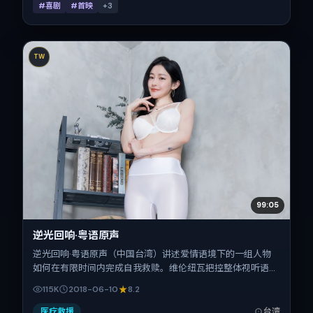
#喜剧
#首映
+
3
TW
99:05
逆光回响·粤语原声
逆光回响·粤语原声（中国台湾）讲述爱情语境下的一组人物
如何在有限时间内完成自我救赎。维伦纽瓦把控整体视听语
言，雷佳音、黄渤、任素汐、王景春的表演层次丰富。影片定
115K
2018-06-10
8.2
于 2018-06-10 起陆续登陆院线与网络平台，暑期档公映，片
长153分钟。
医疗救援
台湾