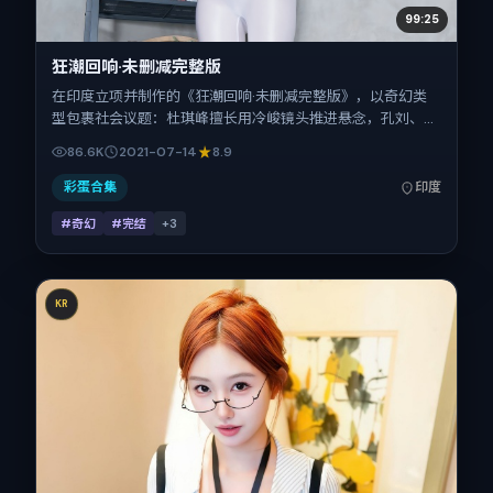
99:25
狂潮回响·未删减完整版
在印度立项并制作的《狂潮回响·未删减完整版》，以奇幻类
型包裹社会议题：杜琪峰擅长用冷峻镜头推进悬念，孔刘、桂
纶镁、赵丽颖、刘德华、梁朝伟、杨幂的对手戏为看点之一。
86.6K
2021-07-14
8.9
上映时间：2021-07-14；片长157分钟；适合关注现实质感与
类型片结构的观众。
彩蛋合集
印度
#奇幻
#完结
+
3
KR