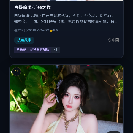
白昼追缉·话题之作
白昼追缉·话题之作由宫崎骏执导，孔刘、孙艺珍、刘亦菲、
郑秀文、王凯、宋佳联袂出演。影片以悬疑为叙事引擎，将故
事锚定在中国大陆，借当代中国的现实肌理推进人物抉择与反
111K
2016-10-02
8.9
转。2016年10月2日于中国大陆首映（国庆档前后），片长
142分钟，适合喜欢强情节与细腻表演的观众。
抗疫故事
中国
#悬疑
#导演剪辑版
+
3
CN