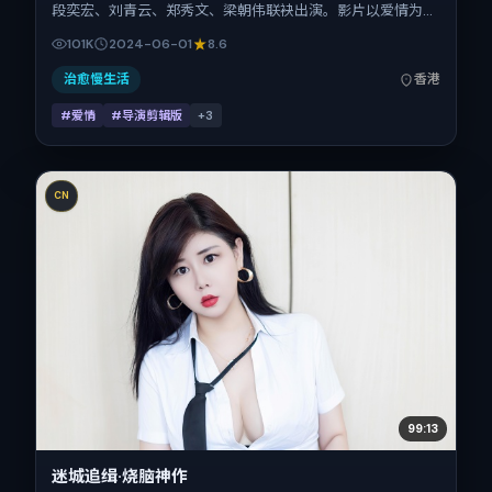
段奕宏、刘青云、郑秀文、梁朝伟联袂出演。影片以爱情为叙
事引擎，将故事锚定在中国香港，借华语社会的人情与规则推
101K
2024-06-01
8.6
进人物抉择与反转。2024年6月1日于中国香港首映（暑期
档），片长156分钟，适合喜欢强情节与细腻表演的观众。
治愈慢生活
香港
#爱情
#导演剪辑版
+
3
CN
99:13
迷城追缉·烧脑神作