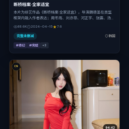
断桥档案·全家适宜
本片为综艺作品《断桥档案·全家适宜》，导演魏德圣在类型
框架内融入作者表达；周冬雨、刘亦菲、河正宇、张震、汤
唯、倪妮在片中承担多重关系线。故事类型为奇幻，主拍摄地
88.6K
2024-04-15
7.6
与出品背景为韩国。上映时间 2024年4月15日（公映登记日
2024-04-15），全片172分钟，节奏张弛有度。
完整未删减
韩国
#奇幻
#完结
+
3
CN
94:42