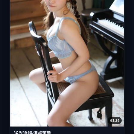
93:29
逆光追缉·泪点预警