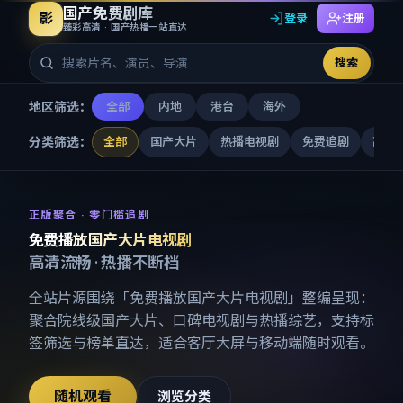
国产免费剧库
影
登录
注册
臻彩高清 · 国产热播一站直达
搜索
地区筛选：
全部
内地
港台
海外
分类筛选：
全部
国产大片
热播电视剧
免费追剧
高清
免费播放国产大片电视剧
-
国产
正版聚合 · 零门槛追剧
免费播放国产大片电视剧
高清流畅 · 热播不断档
全站片源围绕「
免费播放国产大片电视剧
」整编呈现：
聚合院线级国产大片、口碑电视剧与热播综艺，支持标
签筛选与榜单直达，适合客厅大屏与移动端随时观看。
随机观看
浏览分类