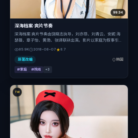
99:34
深海档案·爽片节奏
深海档案·爽片节奏由饶晓志执导，刘亦菲、刘青云、安妮·海
瑟薇、章子怡、黄渤、张译联袂出演。影片以家庭为叙事引
擎，将故事锚定在韩国，借东亚都市与邻里的张力推进人物抉
85.9K
2018-08-07
8.7
择与反转。2018年8月7日于韩国首映（暑期档），片长146分
钟，适合喜欢强情节与细腻表演的观众。
原著改编
韩国
#家庭
#院线
+
3
TW