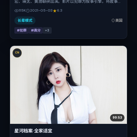
宏、瑛太、黄渤联袂出演。影片以犯罪为叙事引擎，将故事锚
定在美国，借跨文化视角下的群像碰撞推进人物抉择与反转。
115K
2021-05-03
6.3
2021年5月3日于美国首映（春季档），片长138分钟，适合喜
欢强情节与细腻表演的观众。
长辈模式
美国
#犯罪
#高分
+
3
CN
99:53
星河档案·全家适宜